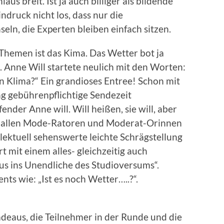
aus breit. Ist ja auch billiger als bildende
druck nicht los, dass nur die
eln, die Experten bleiben einfach sitzen.
-Themen ist das Kima. Das Wetter bot ja
 Anne Will startete neulich mit den Worten:
on Klima?“ Ein grandioses Entree! Schon mit
ang gebührenpflichtige Sendezeit
nder Anne will. Will heißen, sie will, aber
ist allen Mode-Ratoren und Moderat-Orinnen
llektuell sehenswerte leichte Schrägstellung
rt mit einem alles- gleichzeitig auch
us ins Unendliche des Studioversums“.
nts wie: „Ist es noch Wetter…..?“.
eradeaus, die Teilnehmer in der Runde und die