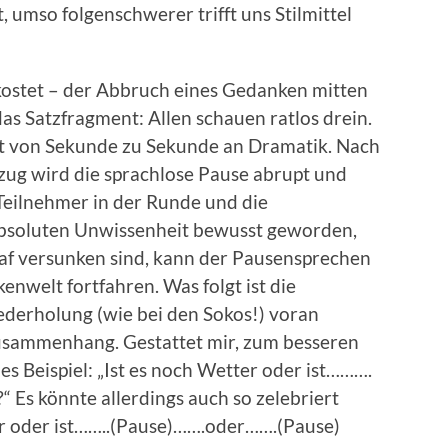
 umso folgenschwerer trifft uns Stilmittel
kostet – der Abbruch eines Gedanken mitten
as Satzfragment: Allen schauen ratlos drein.
t von Sekunde zu Sekunde an Dramatik. Nach
ug wird die sprachlose Pause abrupt und
 Teilnehmer in der Runde und die
absoluten Unwissenheit bewusst geworden,
af versunken sind, kann der Pausensprechen
nwelt fortfahren. Was folgt ist die
derholung (wie bei den Sokos!) voran
sammenhang. Gestattet mir, zum besseren
s Beispiel: „Ist es noch Wetter oder ist……….
“ Es könnte allerdings auch so zelebriert
r oder ist……..(Pause)…….oder…….(Pause)