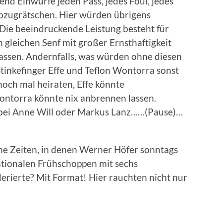
end Einwürfe jeden Pass, jedes Foul, jedes
 abzugrätschen. Hier würden übrigens
Die beeindruckende Leistung besteht für
 gleichen Senf mit großer Ernsthaftigkeit
lassen. Andernfalls, was würden ohne diesen
tinkefinger Effe und Teflon Wontorra sonst
noch mal heiraten, Effe könnte
ontorra könnte nix anbrennen lassen.
r bei Anne Will oder Markus Lanz……(Pause)…
ene Zeiten, in denen Werner Höfer sonntags
ationalen Frühschoppen mit sechs
erierte? Mit Format! Hier rauchten nicht nur