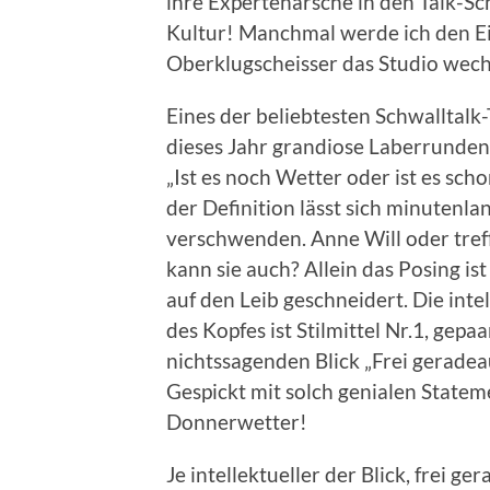
ihre Expertenärsche in den Talk-Schl
Kultur! Manchmal werde ich den Ein
Oberklugscheisser das Studio wechs
Eines der beliebtesten Schwalltalk
dieses Jahr grandiose Laberrunden.
„Ist es noch Wetter oder ist es sch
der Definition lässt sich minutenl
verschwenden. Anne Will oder treffe
kann sie auch? Allein das Posing 
auf den Leib geschneidert. Die inte
des Kopfes ist Stilmittel Nr.1, gepaa
nichtssagenden Blick „Frei geradea
Gespickt mit solch genialen Stateme
Donnerwetter!
Je intellektueller der Blick, frei g