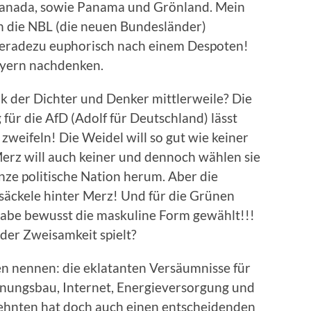
Canada, sowie Panama und Grönland. Mein
ch die NBL (die neuen Bundesländer)
geradezu euphorisch nach einem Despoten!
ayern nachdenken.
lk der Dichter und Denker mittlerweile? Die
ür die AfD (Adolf für Deutschland) lässt
weifeln! Die Weidel will so gut wie keiner
 Merz will auch keiner und dennoch wählen sie
anze politische Nation herum. Aber die
äckele hinter Merz! Und für die Grünen
abe bewusst die maskuline Form gewählt!!!
 der Zweisamkeit spielt?
en nennen: die eklatanten Versäumnisse für
ohnungsbau, Internet, Energieversorgung und
ehnten hat doch auch einen entscheidenden