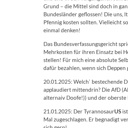
Grund – die Mittel sind doch in g
Bundesländer geflossen! Die uns, l
Pfennig kosten sollten. Vielleicht 
einmal denken!
Das Bundesverfassungsgericht spri
Mehrkosten für ihren Einsatz bei H
stellen! Für mich eine absolute Se
dafür bezahlen, wenn sich Deppen 
20.01.2025: Welch` bestechende D
applaudiert mittendrin? Die AfD (A
alternaiv Doofe!)) und der oberste
21.01.2025: Der Tyrannosaur
US
is
Mal zugeschlagen. Er begnadigt veru
sich gern!