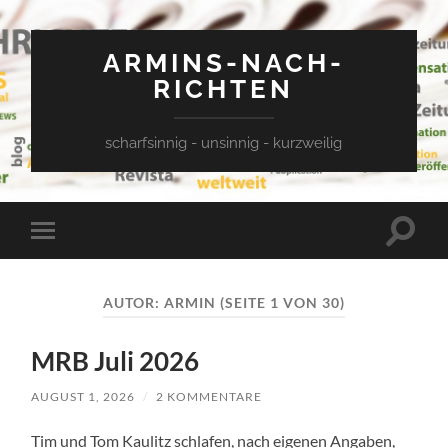
ARMINS-NACH-
RICHTEN
scharfsinnig - unsinnig - kurzweilig
Suchfe
Mobile-
ein-/a
Menü
ein-/ausblenden
AUTOR:
ARMIN
(SEITE 1 VON 30)
MRB Juli 2026
AUGUST 1, 2026
/
2 KOMMENTARE
Tim und Tom Kaulitz schlafen, nach eigenen Angaben,