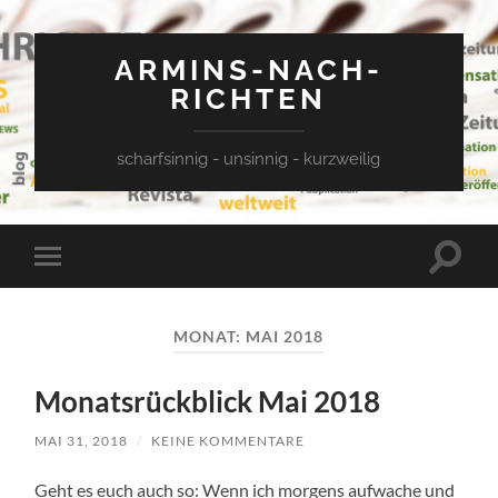
ARMINS-NACH-
RICHTEN
scharfsinnig - unsinnig - kurzweilig
Suchfe
Mobile-
ein-/a
Menü
ein-/ausblenden
MONAT:
MAI 2018
Monatsrückblick Mai 2018
MAI 31, 2018
/
KEINE KOMMENTARE
Geht es euch auch so: Wenn ich morgens aufwache und