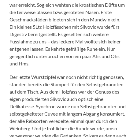
war erreicht. Sogleich wehten die kroatischen Düfte um
die teilweise blassen bzw. geröteten Nasen. Erste
Geschmacksfäden bildeten sich in den Mundwinkeln.
Ein kleines 5Ltr. Holzfässchen mit Slivovic wurde fürs
Digestiv bereitgestellt. Es gesellten sich weitere
Fusslahme zu uns – das leckere Mal wollte sich keiner
entgehen lassen. Es kehrte gefräßige Ruhe ein. Nur
gelegentlich unterbrochen von ein paar Ahs und Ohs
und Hms.
Der letzte Wurstzipfel war noch nicht richtig genossen,
standen bereits die Stamperl für den Selbstgebrannten
auf dem Tisch. Aus dem Holzfass war der Genuss des
eigen produzierten Slivovic auch optisch eine
Delikatesse. Synchron wurde nun Selbstgebrannter und
selbstgekelteter Cuvee mit langem Abgang konsumiert,
der alle Rebsorten veredelte, einmal quer durch den
Weinberg. Und je fröhlicher die Runde wurde, umso
verwegener wurden die Gedanken. So kam es denn auch,