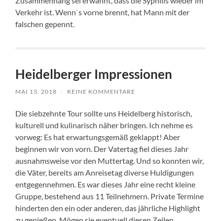
Zusammenhang sei erwähnt, dass die Syphilis wieder im
Verkehr ist. Wenn`s vorne brennt, hat Mann mit der
falschen gepennt.
Heidelberger Impressionen
MAI 13, 2018
/
KEINE KOMMENTARE
Die siebzehnte Tour sollte uns Heidelberg historisch,
kulturell und kulinarisch näher bringen. Ich nehme es
vorweg: Es hat erwartungsgemäß geklappt! Aber
beginnen wir von vorn. Der Vatertag fiel dieses Jahr
ausnahmsweise vor den Muttertag. Und so konnten wir,
die Väter, bereits am Anreisetag diverse Huldigungen
entgegennehmen. Es war dieses Jahr eine recht kleine
Gruppe, bestehend aus 11 Teilnehmern. Private Termine
hinderten den ein oder anderen, das jährliche Highlight
zu genießen. Mögen sie eventuell diesen Zeilen