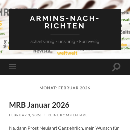
ARMINS-NACH-
RICHTEN
scharfsinnig - unsinnig - kurzweilig
Suchfe
Mobile-
ein-/a
Menü
ein-/ausblenden
MONAT:
FEBRUAR 2026
MRB Januar 2026
FEBRUAR 3, 2026
/
KEINE KOMMENTARE
Na, dann Prost Neujahr! Ganz ehrlich, mein Wunsch für